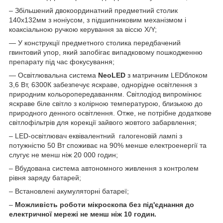
– Збільшений двокоординатний предметний столик
140х132мм з ноніусом, з підшипниковим механізмом і
коаксіальною ручкою керування за віссю X/Y;
— У конструкції предметного столика передбачений
гвинтовий упор, який запобігає випадковому пошкодженню
препарату під час фокусування;
— Освітлювальна система
NeoLED
з матричним LEDблоком
3,6 Вт, 6300К забезпечує яскраве, однорідне освітлення з
природним кольоропередаванням. Світлодіод випромінює
яскраве біле світло з колірною температурою, близькою до
природного денного освітлення. Отже, не потрібне додаткове
світлофільтрів для корекції зайвого жовтого забарвлення;
– LED-освітлювач еквівалентний галогеновій лампі з
потужністю 50 Вт споживає на 90% менше електроенергії та
слугує не менш ніж 20 000 годин;
– Вбудована система автономного живлення з контролем
рівня заряду батарей;
– Встановлені акумуляторні батареї;
–
Можливість роботи мікроскопа без під'єднання до
електричної мережі не менш ніж 10 годин.