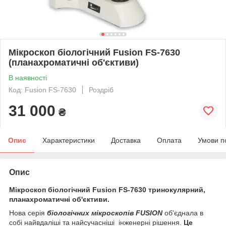
Мікроскоп біологічний Fusion FS-7630
(планахроматичні об'єктиви)
В наявності
Код: Fusion FS-7630
Роздріб
31 000
₴
Опис
Характеристики
Доставка
Оплата
Умови п
Опис
Мікроскоп біологічний Fusion FS-7630
тринокулярний,
планахроматичні об'єктиви.
Нова серія
біологічних мікроскопів FUSION
об'єднала в
собі найвдаліші та найсучасніші інженерні рішення.
Це