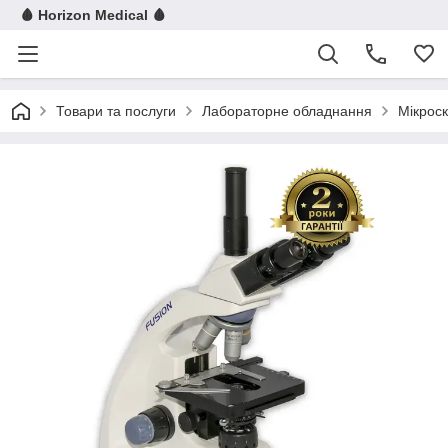
🩸 Horizon Medical 🩸
Товари та послуги
Лабораторне обладнання
Мікрос