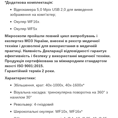
*Додаткова комплектація:
Відеокамера 5,0 Mpix USB 2,0 для виведення
зображення на комп'ютер;
Окуляр WF16х
.
Окуляр WF5x
Мікроскопи пройшли повний цикл випробувань і
експертиз МОЗ України, внесені в реєстр медичної
техніки і дозволені для використання в медичній
практиці. Наявність Декларації відповідності гарантує
ефективність і безпеку у використанні медичної техніки.
Продукція сертифікована за міжнародним стандартом
якості ISO 9001:2015.
Гарантійний термін 2 роки.
Характеристики:
Збільшення, крат: 40х-1000х, 40х-1600х*
Візуальна насадка: тринокулярна поворотна на 360° з
нахилом 30°
Револьвер: 4-гніздовий
Широкопальні окуляри: WF10х, WF16х*