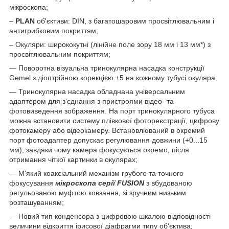
мікроскопа;
–
PLAN
об'єктиви: DIN, з багатошаровим просвітлювальним і
антигрибковим покриттям;
– Окуляри: ширококутні (лінійне поле зору 18 мм і 13 мм*) з
просвітлювальним покриттям;
— Поворотна візуальна тринокулярна насадка конструкції
Gemel з діоптрійною корекцією ±5 на кожному тубусі окуляра;
— Тринокулярна насадка обладнана універсальним
адаптером для з'єднання з пристроями відео- та
фотовиведення зображення. На порт тринокулярного тубуса
можна встановити систему плівкової фотореєстрації, цифрову
фотокамеру або відеокамеру. Встановлюваний в окремий
порт фотоадаптер допускає регулювання довжини (+0...15
мм), завдяки чому камера фокусується окремо, після
отримання чіткої картинки в окулярах;
— М'який коаксіальний механізм грубого та точного
фокусування
мікроскопа серії FUSION
з вбудованою
регульованою муфтою ковзання, зі зручним низьким
розташуванням;
— Новий тип конденсора з цифровою шкалою відповідності
величини відкриття ірисової діафрагми типу об'єктива;