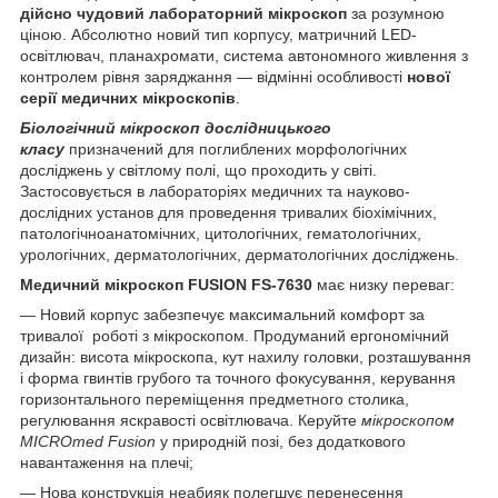
дійсно чудовий лабораторний мікроскоп
за розумною
ціною. Абсолютно новий тип корпусу, матричний LED-
освітлювач, планахромати, система автономного живлення з
контролем рівня заряджання — відмінні особливості
нової
серії медичних мікроскопів
.
Біологічний мікроскоп дослідницького
класу
призначений для поглиблених морфологічних
досліджень у світлому полі, що проходить у світі.
Застосовується в лабораторіях медичних та науково-
дослідних установ для проведення тривалих біохімічних,
патологічноанатомічних, цитологічних, гематологічних,
урологічних, дерматологічних, дерматологічних досліджень.
Медичний мікроскоп FUSION FS-7630
має низку переваг:
— Новий корпус забезпечує максимальний комфорт за
тривалої роботі з мікроскопом. Продуманий ергономічний
дизайн: висота мікроскопа, кут нахилу головки, розташування
і форма гвинтів грубого та точного фокусування, керування
горизонтального переміщення предметного столика,
регулювання яскравості освітлювача. Керуйте
мікроскопом
MICROmed Fusion
у природній позі, без додаткового
навантаження на плечі;
— Нова конструкція неабияк полегшує перенесення