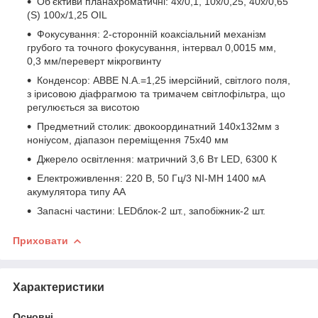
Об'єктиви планахроматичні: 4х/0,1, 10х/0,25, 40х/0,65
(S) 100х/1,25 OIL
Фокусування: 2-сторонній коаксіальний механізм
грубого та точного фокусування, інтервал 0,0015 мм,
0,3 мм/переверт мікрогвинту
Конденсор: ABBE N.A.=1,25 імерсійний, світлого поля,
з ірисовою діафрагмою та тримачем світлофільтра, що
регулюється за висотою
Предметний столик: двокоординатний 140х132мм з
ноніусом, діапазон переміщення 75х40 мм
Джерело освітлення: матричний 3,6 Вт LED, 6300 К
Електроживлення: 220 В, 50 Гц/3 NI-MH 1400 мА
акумулятора типу АА
Запасні частини: LEDблок-2 шт., запобіжник-2 шт.
Приховати
Характеристики
Основні