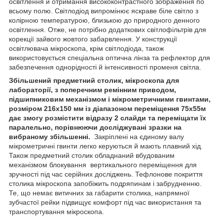
освітлення й отримання висококонтрастного зображення по
всьому полю. Світлодіод випромінює яскраве біле світло з
колірною температурою, близькою до природного денного
освітлення. Отже, не потрібно додаткових світлофільтрів для
корекції зайвого жовтого забарвлення. У конструкції
освітлювача мікроскопа, крім світлодіода, також
використовується спеціальна оптична лінза та рефлектор для
забезпечення однорідності й інтенсивності променя світла.
Збільшений предметний столик,
мікроскопа для
лабораторії, з поперечним ремінним приводом,
підшипниковим механізмом і мікрометричними гвинтами,
розміром 216х150 мм із діапазоном переміщення 75х55м
дає змогу розмістити відразу 2 слайди та переміщати їх
паралельно, порівнюючи досліджувані зразки на
вибраному збільшенні.
Закріплені на єдиному валу
мікрометричні гвинти легко керуються й мають плавний хід.
Також предметний столик обладнаний вбудованим
механізмом блокування вертикального переміщення для
зручності під час серійних досліджень. Тефлонове покриття
столика мікроскопа запобіжить подряпинам і забрудненню.
Те, що немає витичних за габарити столика, напрямної
зубчастої рейки підвищує комфорт під час використання та
транспортування мікроскопа.