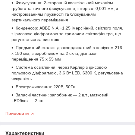
Фокусування: 2-сторонній коаксіальний механізм
грубого та точного фокусування, інтервал 0,001 мм, з
настроюванням пружності та блокуванням
вертикального переміщення
Конденсор: ABBE N.A.=1,25 імерсійний, світлого поля,
з ірисовою діафрагмою та тримачем світлофільтра, що
регулюється за висотою
Предметний столик: двокоординатний з ноніусом 216
x 150 мм, з виробником на 2 скла, діапазон
переміщення 75 х 55 мм
Система освітлення: через Керлер з ірисовою
польовою діафрагмою, 3,6 Вт LED, 6300 К, регульована
яскравість
Електроживлення: 220В, 50Гц
Запасні частини: запобіжник — 2 шт., матковий
LEDблок — 2 шт.
Приховати
Характеристики