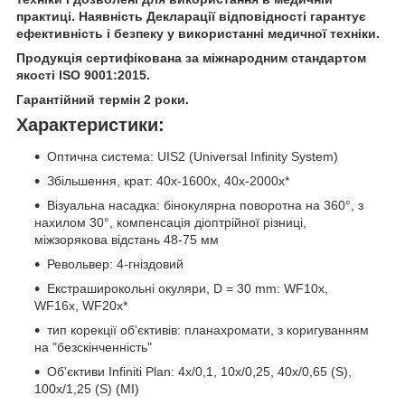
практиці. Наявність Декларації відповідності гарантує
ефективність і безпеку у використанні медичної техніки.
Продукція сертифікована за міжнародним стандартом
якості ISO 9001:2015.
Гарантійний термін 2 роки.
Характеристики:
Оптична система: UIS2 (Universal Infinity System)
Збільшення, крат: 40х-1600х, 40х-2000х*
Візуальна насадка: бінокулярна поворотна на 360°, з
нахилом 30°, компенсація діоптрійної різниці,
міжзорякова відстань 48-75 мм
Револьвер: 4-гніздовий
Екстраширокольні окуляри, D = 30 mm: WF10х,
WF16х, WF20x*
тип корекції об'єктивів: планахромати, з коригуванням
на "безскінченність"
Об'єктиви Infiniti Plan: 4х/0,1, 10х/0,25, 40х/0,65 (S),
100х/1,25 (S) (МІ)