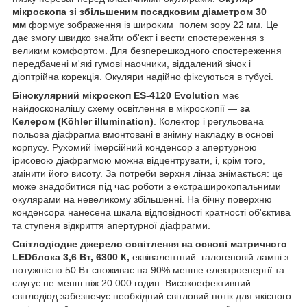
мікроскопа зі збільшеним посадковим діаметром 30
мм
формує зображення із широким полем зору 22 мм. Це
дає змогу швидко знайти об'єкт і вести спостереження з
великим комфортом. Для безперешкодного спостереження
передбачені м'які гумові наочники, віддалений зічок і
діоптрійна корекція. Окуляри надійно фіксуються в тубусі.
Бінокулярний мікроскоп ES-4120 Evolution
має
найдосконалішу схему освітлення в мікроскопії —
за
Келером (Köhler illumination)
. Колектор і регульована
польова діафрагма вмонтовані в знімну накладку в основі
корпусу. Рухомий імерсійний конденсор з апертурною
ірисовою діафрагмою можна відцентрувати, і, крім того,
змінити його висоту. За потреби верхня лінза знімається: це
може знадобитися під час роботи з екстраширокопальними
окулярами на невеликому збільшенні. На бічну поверхню
конденсора нанесена шкала відповідності кратності об'єктива
та ступеня відкриття апертурної діафрагми.
Світлодіодне джерело освітлення на основі матричного
LEDблока 3,6 Вт, 6300 К,
еквівалентний галогеновій лампі з
потужністю 50 Вт споживає на 90% менше електроенергії та
слугує не менш ніж 20 000 годин. Високоефективний
світлодіод забезпечує необхідний світловий потік для якісного