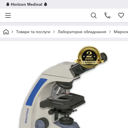
🩸 Horizon Medical 🩸
Товари та послуги
Лабораторне обладнання
Мікрос