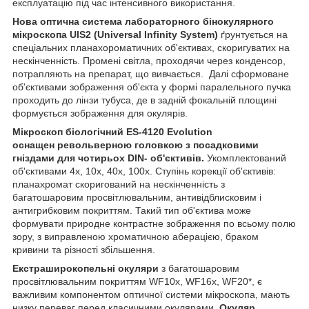
експлуатацію під час інтенсивного використання.
Нова оптична система лабораторного бінокулярного
мікроскопа UIS2 (Universal Infinity System)
ґрунтується на
спеціальних планахороматичних об'єктивах, скоригуватих на
нескінченність. Промені світла, проходячи через конденсор,
потрапляють на препарат, що вивчається. Далі сформоване
об'єктивами зображення об'єкта у формі паралельного пучка
проходить до лінзи тубуса, де в задній фокальній площині
формується зображення для окулярів.
Мікроскоп біологічний ES-4120 Evolution
оснащен
револьверною головкою з
посадковими
гніздами для чотирьох
DIN-
об'єктивів.
Укомплектований
об'єктивами 4х, 10х, 40х, 100х. Ступінь корекції об'єктивів:
планахромат скоригований на нескінченність з
багатошаровим просвітлювальним, антивідблисковим і
антигрибковим покриттям. Такий тип об'єктива може
формувати природне контрастне зображення по всьому полю
зору, з виправленою хроматичною аберацією, браком
кривини та різності збільшення.
Екстраширокопельні окуляри
з багатошаровим
просвітлювальним покриттям WF10х, WF16х, WF20*, є
важливим компонентом оптичної системи мікроскопа, мають
низку переваг перед класичними окулярами.
Окуляр