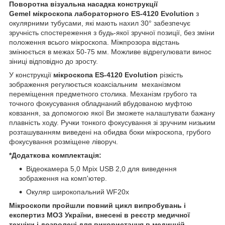
Поворотна візуальна насадка конструкції
Gemel
мікроскопа лабораторного ES-4120 Evolution
з
окулярними тубусами, які мають нахил 30° забезпечує
зручність спостереження з будь-якої зручної позиції, без зміни
положення всього мікроскопа. Міжпрозора відстань
змінюється в межах 50-75 мм. Можливе відрегулювати винос
зіниці відповідно до зросту.
У конструкції
мікроскопа ES-4120 Evolution
різкість
зображення регулюється коаксіальним механізмом
переміщення предметного столика. Механізм грубого та
точного фокусування обладнаний вбудованою муфтою
ковзання, за допомогою якої Ви зможете налаштувати бажану
плавність ходу. Ручки тонкого фокусування зі зручним низьким
розташуванням виведені на обидва боки мікроскопа, грубого
фокусування розміщене ліворуч.
*Додаткова комплектація:
Відеокамера 5,0 Mpix USB 2,0 для виведення
зображення на комп'ютер.
Окуляр широкопальний WF20х
Мікроскопи пройшли повний цикл випробувань і
експертиз МОЗ України, внесені в реєстр медичної
техніки і дозволені для використання в медичній