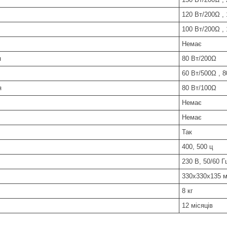
120 Вт/200Ω ,
100 Вт/200Ω ,
Немає
я
80 Вт/200Ω
60 Вт/500Ω , 
я
80 Вт/100Ω
Немає
Немає
Так
400, 500 ц
230 В, 50/60 Г
330x330x135 
8 кг
12 місяців