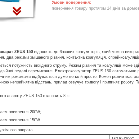
повернення товару протягом 14 днів
за домо
 апарат ZEUS 150
відносять до базових коагуляторів, який можна викори
я, два режими змішаного різання, контактна коагуляція, спрей-коагуляція
ється потужність вихідного струму. Режим різання та коагуляції може з
двійної педалі перемикання. Електрокоагулятор ZEUS 150 автоматично роб
учним режимами відбувається дуже легко й просто. Кожен режим має різн
тиною неприйнятна відстань, прилад озвучує тривогу і припиняє роботу.
ого апарату ZEUS 150 становить 8 кг.
улем посилення 200W;
улем посилення 150W.
ургічного апарата
150 Вт/200Ω ,