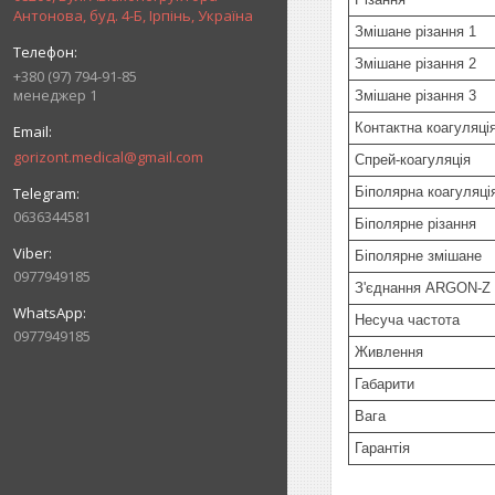
Антонова, буд. 4-Б, Ірпінь, Україна
Змішане різання 1
Змішане різання 2
+380 (97) 794-91-85
менеджер 1
Змішане різання 3
Контактна коагуляці
gorizont.medical@gmail.com
Спрей-коагуляція
Біполярна коагуляці
0636344581
Біполярне різання
Біполярне змішане
0977949185
З'єднання ARGON-Z
Несуча частота
0977949185
Живлення
Габарити
Вага
Гарантія