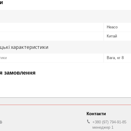
и
Heaco
Китай
цькі характеристики
тики
Вага, кг 8
я замовлення
🩸
+380 (97) 794-91-85
менеджер 1