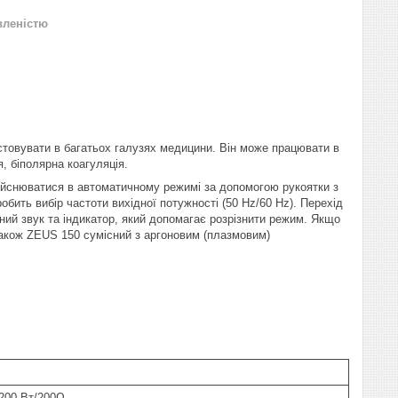
вленістю
стовувати в багатьох галузях медицини. Він може працювати в
, біполярна коагуляція.
дійснюватися в автоматичному режимі за допомогою рукоятки з
ить вибір частоти вихідної потужності (50 Hz/60 Hz). Перехід
ий звук та індикатор, який допомагає розрізнити режим. Якщо
 Також ZEUS 150 сумісний з аргоновим (плазмовим)
 200 Вт/200Ω