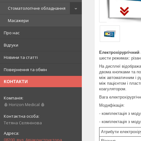
Стоматологічне обладнання
Масажери
Про нас
Відгуки
Електрохірургічний
Новини та статті
шести режимах: різанн
На дисплеї відобража
Повернення та обмін
двома кнопками та по
між автоматичним і р
КОНТАКТИ
між пацієнтом і плас
коагулятором.
Вага електрохірургічн
🩸 Horizon Medical 🩸
Модифікація:
- комплектація з мод
- комплектація з мод
Тетяна Селянінова
Атрибути електрохір
08200, вул. Авіаконструктора
Різання