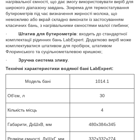
нагрівальної ємності, що дає змогу використовувати виріб для
широкого діапазону завдань. Зокрема для термостатування
бутирометрів під час визначення жирності молока, що
неможливо або вкрай складно виконати із застосуванням
класичних бань, з нагрівальними ємностями малої глибини;
·
Штатив для бутирометрів
: входить до стандартної
комплектації рідинних бань LabExpert. Додатково виріб може
комплектуватися штативом для пробірок, штативом
Флоринського та суцільнометалевою кришкою;
·
Зручна система зливу
.
Технічні характеристики водяної бані
LabExpert:
Модель бані
1014.1
Об'єм, л
30
Кількість місць
4
Габарити, ДхШхВ, мм
480x384x345
Розміри ємності, ДхШхГ, мм
332x332x274