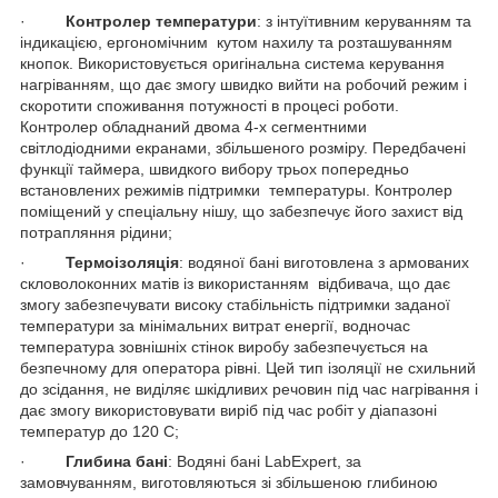
·
Контролер температури
: з інтуїтивним керуванням та
індикацією, ергономічним кутом нахилу та розташуванням
кнопок. Використовується оригінальна система керування
нагріванням, що дає змогу швидко вийти на робочий режим і
скоротити споживання потужності в процесі роботи.
Контролер обладнаний двома 4-х сегментними
світлодіодними екранами, збільшеного розміру. Передбачені
функції таймера, швидкого вибору трьох попередньо
встановлених режимів підтримки температуры. Контролер
поміщений у спеціальну нішу, що забезпечує його захист від
потрапляння рідини;
·
Термоізоляція
: водяної бані виготовлена з армованих
скловолоконних матів із використанням відбивача, що дає
змогу забезпечувати високу стабільність підтримки заданої
температури за мінімальних витрат енергії, водночас
температура зовнішніх стінок виробу забезпечується на
безпечному для оператора рівні. Цей тип ізоляції не схильний
до зсідання, не виділяє шкідливих речовин під час нагрівання і
дає змогу використовувати виріб під час робіт у діапазоні
температур до 120 С;
·
Глибина бані
: Водяні бані LabExpert, за
замовчуванням, виготовляються зі збільшеною глибиною