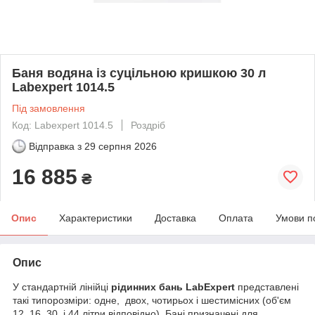
Баня водяна із суцільною кришкою 30 л
Labexpert 1014.5
Під замовлення
Код: Labexpert 1014.5
Роздріб
Відправка з
29 серпня 2026
16 885
₴
Опис
Характеристики
Доставка
Оплата
Умови п
Опис
У стандартній лінійці
рідинних бань LabExpert
представлені
такі типорозміри: одне, двох, чотирьох і шестимісних (об'єм
12, 16, 30, і 44 літри відповідно). Бані призначені для