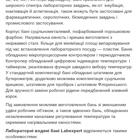
широкого спектра лабораторних завдань, як-от: інкубація,
інактивація й аглютинація, також можуть бути застосовані для
фармацевтичних, серологічних, біомедичних завдань і
промислового застосування.
Корпус бані суцільнометалевий, пофарбований порошковою
фарбою. Нагрівальна ємність і кришка виготовлені з
неіржавкої сталі. Кільця для мінімізації площі випаровування
під час встановлення лабораторного посуду — пластик. Баню
обладнано мікропроцесорним контролером і термодатчиком.
Контролер обладнаний цифровою індикацією температури і
таймером, реалізована функція швидкого вибору температур.
У стандартній комплектації бані обладнані штативом для
бутирометрів, додатково можлива комплектація суцільною
кришкою, штативом для пробірок і штативом Флоринського.
Для зручності заміни робочої рідини передбачений зливний
корок.
Під замовлення можливе виготовлення бань зі зменшеним
удвічі робочим об'ємом, а також здвоєних бань, обладнаних
незалежними каналами регулювання температури та
окремими нагрівальними ємностями.
Лабораторні водяні бані Labexpert
відрізняються такими
особливостями: