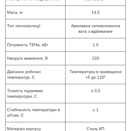
Маса, кг
14,5
Тип теплоізоляції
Армована скловолоконна
вата з відбивачем
Потужність ТЕНа, кВт
1,5
Напруга живлення, В
220
Діапазон робочих
Температура в приміщенні
температур, С
+5 до 120*
Точність підтримки
± 0,5
температури, С
Стабільність температури в
± 1
об'ємі, С
Матеріал корпусу
Сталь КП