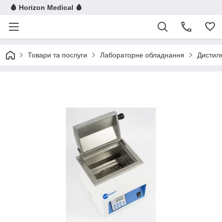
🩸 Horizon Medical 🩸
Товари та послуги
Лабораторне обладнання
Дистил