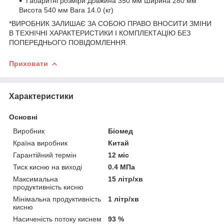
Габаритні розміри Довжина 350 мм Ширина 280 мм
Висота 540 мм Вага 14.0 (кг)
*ВИРОБНИК ЗАЛИШАЄ ЗА СОБОЮ ПРАВО ВНОСИТИ ЗМІНИ
В ТЕХНІЧНІ ХАРАКТЕРИСТИКИ І КОМПЛЕКТАЦІЮ БЕЗ
ПОПЕРЕДНЬОГО ПОВІДОМЛЕННЯ.
Приховати
Характеристики
Основні
Виробник
Біомед
Країна виробник
Китай
Гарантійний термін
12 міс
Тиск кисню на виході
0.4 МПа
Максимальна
15 літр/хв
продуктивність кисню
Мінімальна продуктивність
1 літр/хв
кисню
Насиченість потоку киснем
93 %