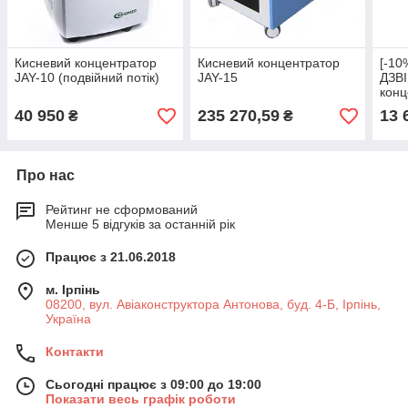
Кисневий концентратор
Кисневий концентратор
[-1
JAY-10 (подвійний потік)
JAY-15
ДЗВ
конц
(Пор
40 950
235 270,59
13 
₴
₴
Про нас
Рейтинг не сформований
Менше 5 відгуків за останній рік
Працює з 21.06.2018
м. Ірпінь
08200, вул. Авіаконструктора Антонова, буд. 4-Б, Ірпінь,
Україна
Контакти
Сьогодні працює з 09:00 до 19:00
Показати весь графік роботи