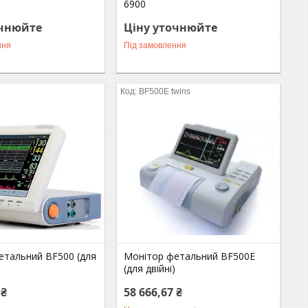
6900
очнюйте
Ціну уточнюйте
ння
Під замовлення
BF500E twins
етальний BF500 (для
Монітор фетальний BF500E
(для двійні)
 ₴
58 666,67 ₴