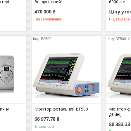
атері
бездротовий!
6900 lite
470 000 ₴
Ціну ут
Під замовлення
Під замовле
BF500
BF500 -2
ична
Монітор фетальний BF500
Монітор ф
двійні)
66 977,78 ₴
80 383,33
В наявності