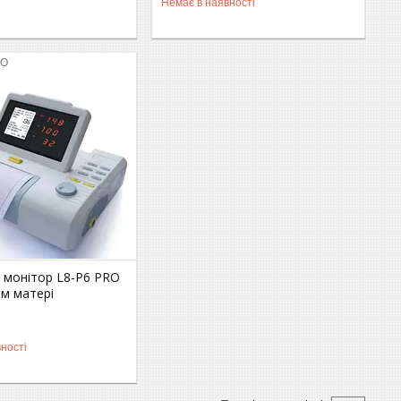
Немає в наявності
RO
 монітор L8-P6 PRO
ем матері
ності