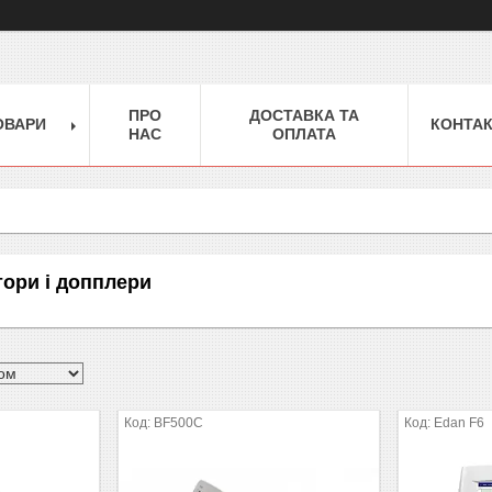
ПРО
ДОСТАВКА ТА
ОВАРИ
КОНТА
НАС
ОПЛАТА
тори і допплери
BF500C
Edan F6