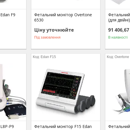
Edan F9
Фетальний монітор Overtone
Фетальний 
6530
(для двійні
Ціну уточнюйте
91 406,67
Під замовлення
В наявності
Edan F15
Overtone 
 L8P-P9
Фетальний монітор F15 Edan
Фетальний