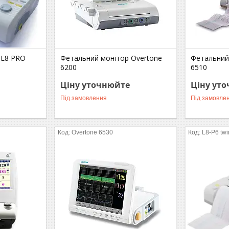
 L8 PRO
Фетальний монітор Overtone
Фетальний
6200
6510
Ціну уточнюйте
Ціну ут
Під замовлення
Під замовле
Overtone 6530
L8-P6 twi