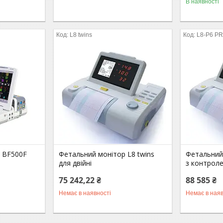
В наявності
L8 twins
L8-P6 P
 BF500F
Фетальний монітор L8 twins
Фетальний
для двійні
з контрол
75 242,22 ₴
88 585 ₴
Немає в наявності
Немає в наяв