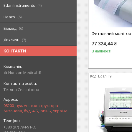
Edan Instruments
4
Heaco
6
Біомед
6
Фетальний монітор
Диксион
7
77 324,44 ₴
КОНТАКТИ
В наявності
🩸 Horizon Medical 🩸
Edan F9
Тетяна Селянінова
08200, вул. Авіаконструктора
Антонова, буд. 4-Б, Ірпінь, Україна
+380 (97) 794-91-85