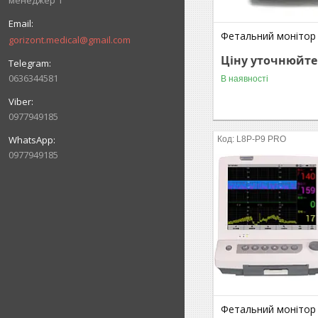
менеджер 1
Фетальний монітор 
gorizont.medical@gmail.com
Ціну уточнюйте
0636344581
В наявності
0977949185
L8P-P9 PRO
0977949185
Фетальний монітор