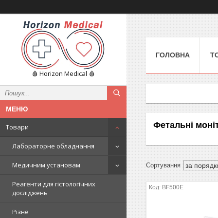
ГОЛОВНА
Т
🩸 Horizon Medical 🩸
Фетальні моні
Товари
Лабораторне обладнання
Медичним установам
Реагенти для гістологічних
BF500E
досліджень
Різне