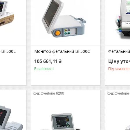
 BF500E
Монітор фетальний BF500C
Фетальний
105 661,11 ₴
Ціну ут
В наявності
Під замовле
Overtone 6200
Overtone