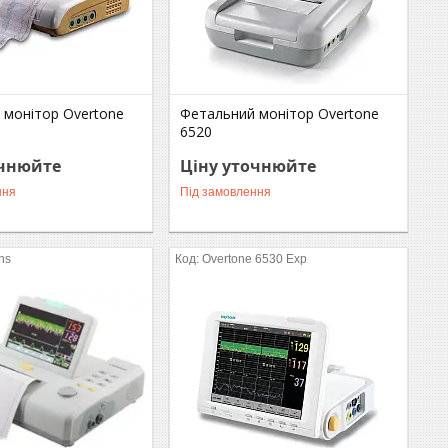
 монітор Overtone
Фетальний монітор Overtone
6520
очнюйте
Ціну уточнюйте
ння
Під замовлення
ns
Overtone 6530 Exp