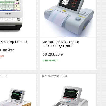
 монітор Edan F6
Фетальний монітор L8
LED+LCD для двійні
очнюйте
58 293,33 ₴
ння
В наявності
 6510
Overtone 6520