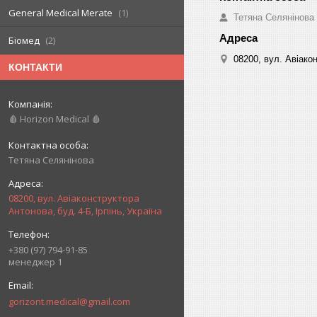
General Medical Merate
1
Тетяна Селянінова
Біомед
2
08200, вул. Авіакон
КОНТАКТИ
🩸 Horizon Medical 🩸
Тетяна Селянінова
08200, вул. Авіаконструктора
Антонова, буд. 4-Б, Ірпінь, Україна
+380 (97) 794-91-85
менеджер 1
gorizont.medical@gmail.com