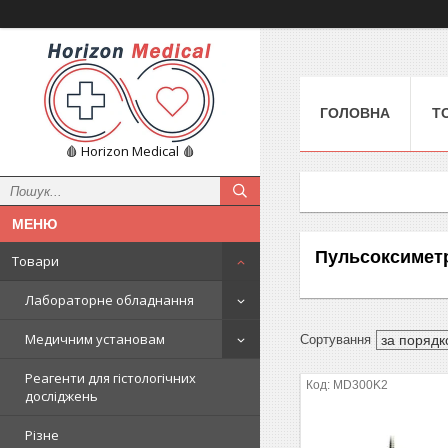
ГОЛОВНА
Т
🩸 Horizon Medical 🩸
Пульсоксимет
Товари
Лабораторне обладнання
Медичним установам
Реагенти для гістологічних
MD300K2
досліджень
Різне