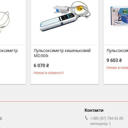
оксиметр
Пульсоксиметр кишеньковий
Пульсокси
MD300i
9 603 ₴
6 070 ₴
Немає в наяв
Немає в наявності
🩸
+380 (97) 794-91-85
менеджер 1