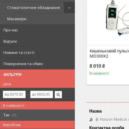
Стоматологічне обладнання
Масажери
Про нас
Відгуки
Кишеньковий пульс
Новини та статті
MD300K2
Повернення та обмін
8 010 ₴
В наявності
ФІЛЬТРИ
Ціна
В наявності
Так
1
🩸 Horizon Medical 
Виробник